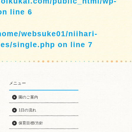
hoikukai.com/public_html/wp-
n line
6
home/websuke01/niihari-
es/single.php
on line
7
メニュー
園のご案内
1日の流れ
保育目標/方針