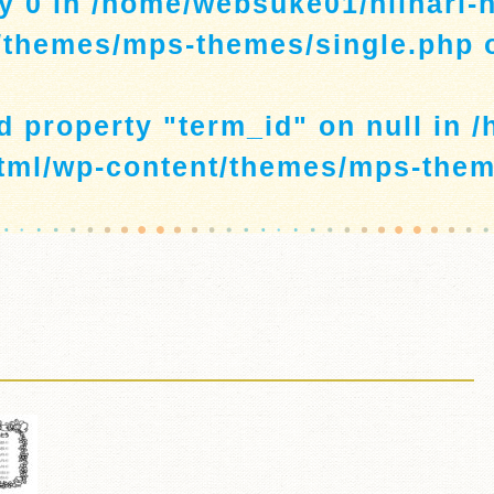
y 0 in
/home/websuke01/niihari-
/themes/mps-themes/single.php
o
ad property "term_id" on null in
/
tml/wp-content/themes/mps-them