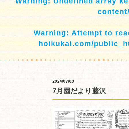
Warning
: Undefined array ke
content
Warning
: Attempt to re
hoikukai.com/public_h
2024/07/03
7月園だより藤沢