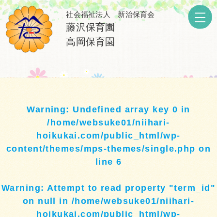
社会福祉法人 新治保育会
藤沢保育園
高岡保育園
Warning
: Undefined array key 0 in
/home/websuke01/niihari-
hoikukai.com/public_html/wp-
content/themes/mps-themes/single.php
on
line
6
Warning
: Attempt to read property "term_id"
on null in
/home/websuke01/niihari-
hoikukai.com/public_html/wp-