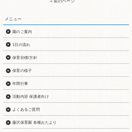
« 前のページ
メニュー
園のご案内
1日の流れ
保育目標/方針
保育の様子
年間行事
活動内容 保護者向け
よくあるご質問
藤沢保育園 各種おたより