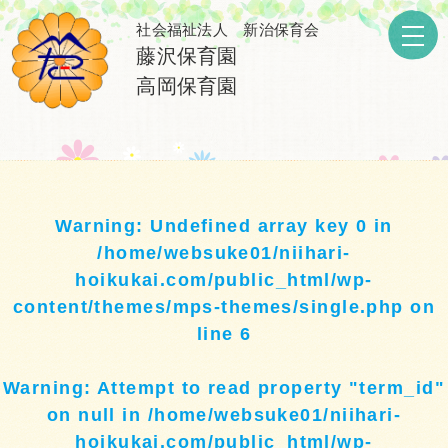
社会福祉法人 新治保育会
藤沢保育園
高岡保育園
Warning
: Undefined array key 0 in
/home/websuke01/niihari-
hoikukai.com/public_html/wp-
content/themes/mps-themes/single.php
on
line
6
Warning
: Attempt to read property "term_id"
on null in
/home/websuke01/niihari-
hoikukai.com/public_html/wp-