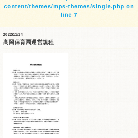
content/themes/mps-themes/single.php
on
line
7
2022/11/14
高岡保育園運営規程