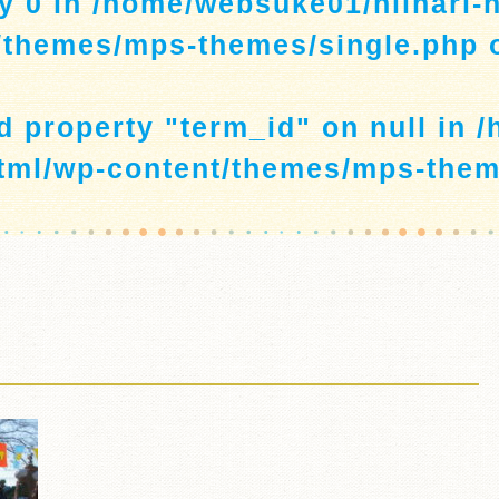
y 0 in
/home/websuke01/niihari-
/themes/mps-themes/single.php
o
ad property "term_id" on null in
/
tml/wp-content/themes/mps-them