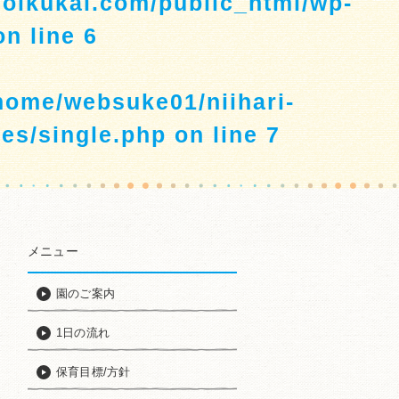
hoikukai.com/public_html/wp-
n line
6
home/websuke01/niihari-
es/single.php
on line
7
メニュー
園のご案内
1日の流れ
保育目標/方針