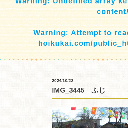
Warning
: Undefined array ke
content
Warning
: Attempt to re
hoikukai.com/public_h
2024/10/22
IMG_3445 ふじ