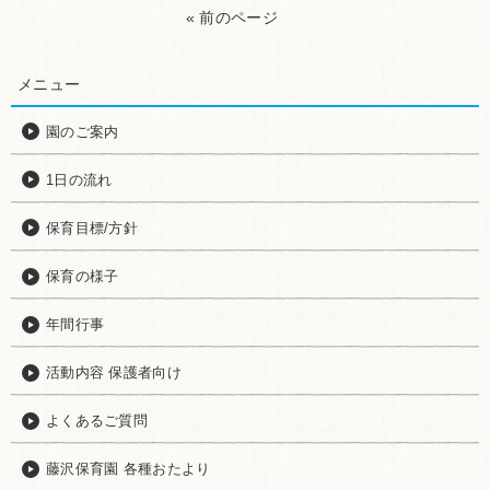
« 前のページ
メニュー
園のご案内
1日の流れ
保育目標/方針
保育の様子
年間行事
活動内容 保護者向け
よくあるご質問
藤沢保育園 各種おたより