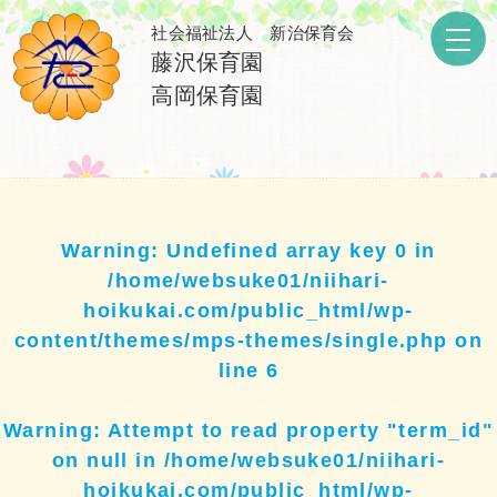
社会福祉法人 新治保育会
藤沢保育園
高岡保育園
Warning
: Undefined array key 0 in
/home/websuke01/niihari-
hoikukai.com/public_html/wp-
content/themes/mps-themes/single.php
on
line
6
Warning
: Attempt to read property "term_id"
on null in
/home/websuke01/niihari-
hoikukai.com/public_html/wp-