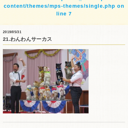
content/themes/mps-themes/single.php
on
line
7
2019/05/31
21.わんわんサーカス