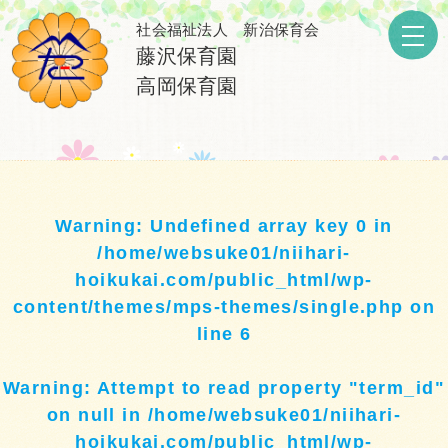
社会福祉法人 新治保育会
藤沢保育園
高岡保育園
Warning
: Undefined array key 0 in
/home/websuke01/niihari-
hoikukai.com/public_html/wp-
content/themes/mps-themes/single.php
on
line
6
Warning
: Attempt to read property "term_id"
on null in
/home/websuke01/niihari-
hoikukai.com/public_html/wp-