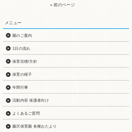
« 前のページ
メニュー
園のご案内
1日の流れ
保育目標/方針
保育の様子
年間行事
活動内容 保護者向け
よくあるご質問
藤沢保育園 各種おたより