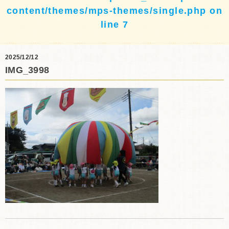
content/themes/mps-themes/single.php
on
line
7
2025/12/12
IMG_3998