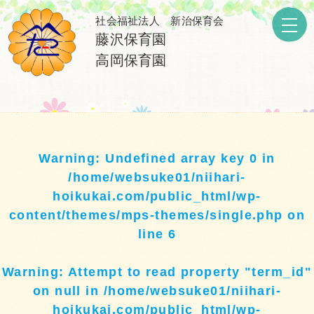
社会福祉法人 新治保育会
藤沢保育園
高岡保育園
Warning
: Undefined array key 0 in
/home/websuke01/niihari-
hoikukai.com/public_html/wp-
content/themes/mps-themes/single.php
on
line
6
Warning
: Attempt to read property "term_id"
on null in
/home/websuke01/niihari-
hoikukai.com/public_html/wp-