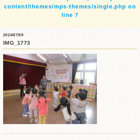
content/themes/mps-themes/single.php
on
line
7
2024/07/09
IMG_1773