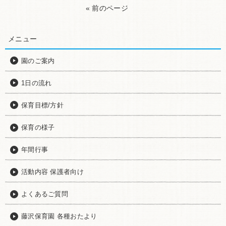
« 前のページ
メニュー
園のご案内
1日の流れ
保育目標/方針
保育の様子
年間行事
活動内容 保護者向け
よくあるご質問
藤沢保育園 各種おたより