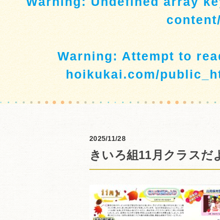
Warning
: Undefined array ke
content
Warning
: Attempt to re
hoikukai.com/public_h
2025/11/28
きいろ組11月クラスだ