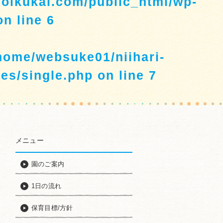
hoikukai.com/public_html/wp-
n line
6
home/websuke01/niihari-
es/single.php
on line
7
メニュー
園のご案内
1日の流れ
保育目標/方針