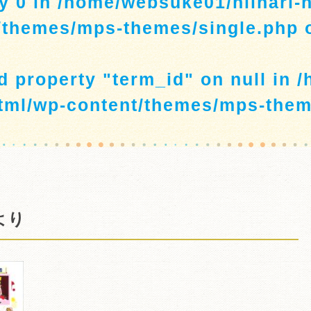
y 0 in
/home/websuke01/niihari-
/themes/mps-themes/single.php
o
ad property "term_id" on null in
/
tml/wp-content/themes/mps-them
より